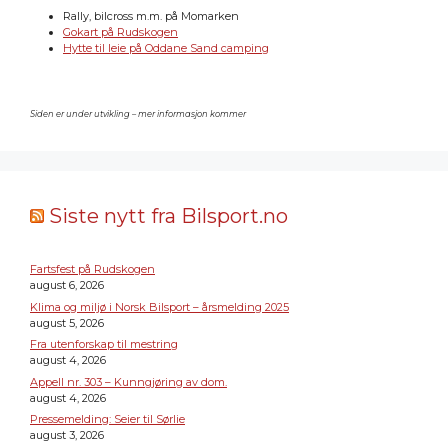
Rally, bilcross m.m. på Momarken
Gokart på Rudskogen
Hytte til leie på Oddane Sand camping
Siden er under utvikling – mer informasjon kommer
Siste nytt fra Bilsport.no
Fartsfest på Rudskogen
august 6, 2026
Klima og miljø i Norsk Bilsport – årsmelding 2025
august 5, 2026
Fra utenforskap til mestring
august 4, 2026
Appell nr. 303 – Kunngjøring av dom.
august 4, 2026
Pressemelding: Seier til Sørlie
august 3, 2026