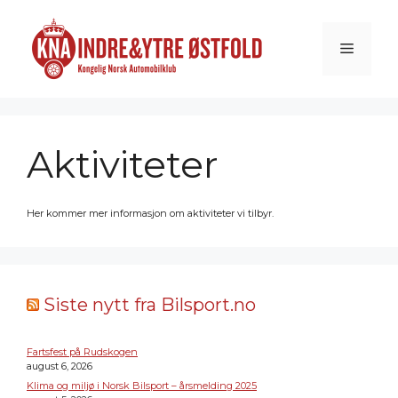
Hopp
til
innhold
Meny
Aktiviteter
Her kommer mer informasjon om aktiviteter vi tilbyr.
Siste nytt fra Bilsport.no
Fartsfest på Rudskogen
august 6, 2026
Klima og miljø i Norsk Bilsport – årsmelding 2025